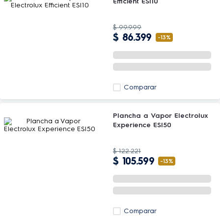
Efficient ESI10
$
99
.
999
$
86
.
399
-
13%
Comparar
Plancha a Vapor Electrolux
Experience ESI50
$
122
.
221
$
105
.
599
-
13%
Comparar