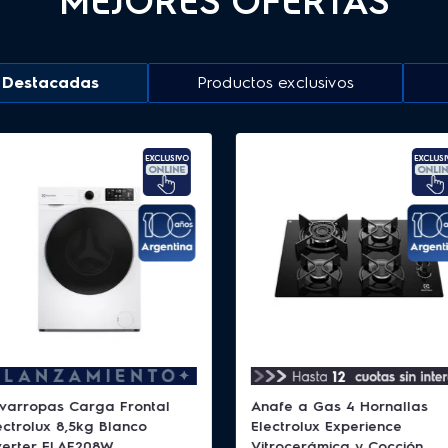
MEJORES OFERTAS
 Destacadas
Productos exclusivos
varropas Carga Frontal
Anafe a Gas 4 Hornallas
ectrolux 8,5kg Blanco
Electrolux Experience
verter ELAF208W
Vitrocerámica y Cocción