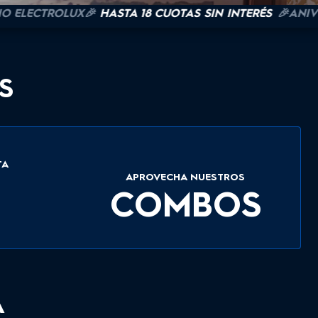
CTROLUX🎉
HASTA 18 CUOTAS SIN INTERÉS
🎉ANIVERSAR
S
TA
APROVECHA NUESTROS
COMBOS
A