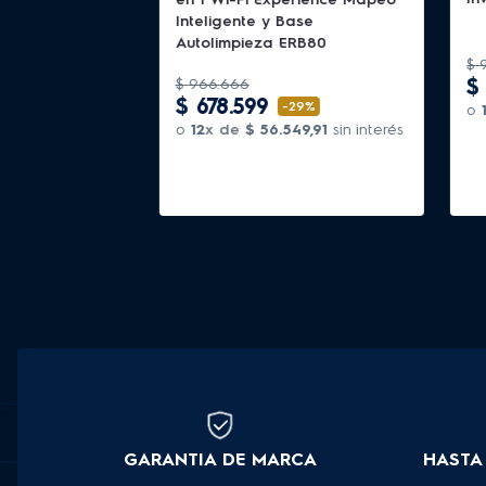
Inteligente y Base
Autolimpieza ERB80
$
$
$
966
.
666
$
678
.
599
-
29%
o
o
12
x de
$
56
.
549
,
91
sin interés
GARANTIA DE MARCA
HASTA 