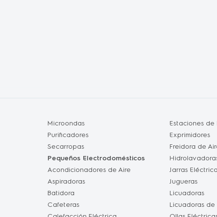
Microondas
Estaciones de
Purificadores
Exprimidores
Secarropas
Freidora de Ai
Pequeños Electrodomésticos
Hidrolavadora
Acondicionadores de Aire
Jarras Eléctric
Aspiradoras
Jugueras
Batidora
Licuadoras
Cafeteras
Licuadoras de
Calefacción Eléctrica
Ollas Eléctrica