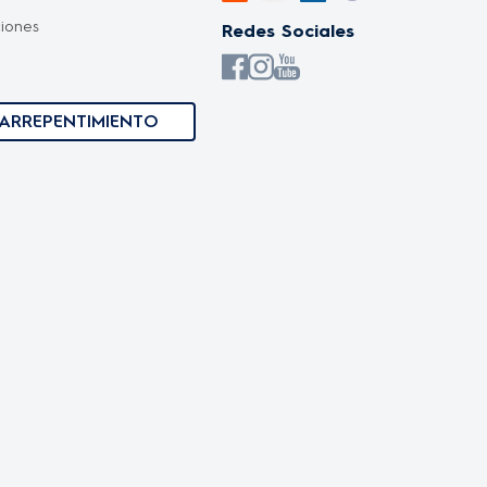
iones
Redes Sociales
s
ARREPENTIMIENTO
ones
idad y protección de datos
ones Día del amigo
iones Promociones
ones Hot Sale