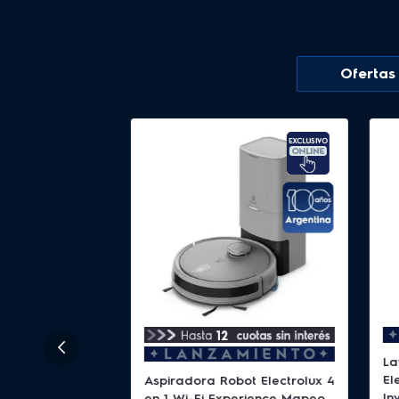
Ofertas
La
El
Aspiradora Robot Electrolux 4
In
en 1 Wi-Fi Experience Mapeo