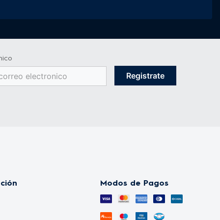
nico
Registrate
nción
Modos de Pagos