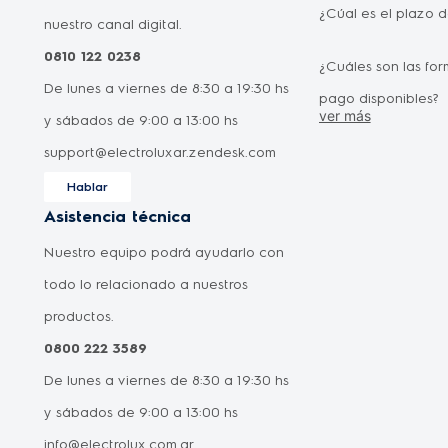
¿Cúal es el plazo 
nuestro canal digital.
0810 122 0238
¿Cuáles son las fo
De lunes a viernes de 8:30 a 19:30 hs
pago disponibles?
ver más
y sábados de 9:00 a 13:00 hs
¿Cómo puedo canc
support@electroluxar.zendesk.com
compra realizada?
Hablar
¿Dónde puedo ver l
Asistencia técnica
de los productos?
Nuestro equipo podrá ayudarlo con
Otra pregunta
todo lo relacionado a nuestros
productos.
0800 222 3589
De lunes a viernes de 8:30 a 19:30 hs
y sábados de 9:00 a 13:00 hs
info@electrolux.com.ar