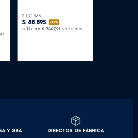
$
102
.
888
$
88
.
895
-
13%
o
12
x de
$
7407
,
91
sin interés
rés
BA Y GBA
DIRECTOS DE FÁBRICA