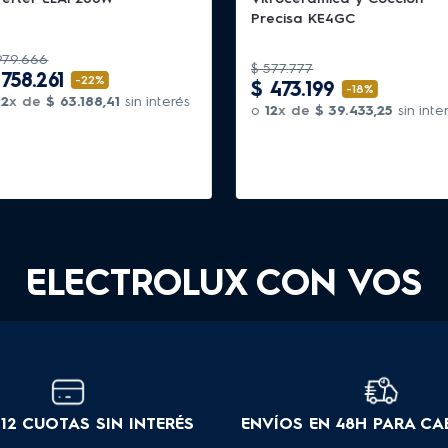
Precisa KE4GC
979
.
666
$
577
.
777
758
.
261
-
22%
$
473
.
199
-
18%
12
x de
$
63
.
188
,
41
sin interés
o
12
x de
$
39
.
433
,
25
sin inte
ELECTROLUX CON VOS
12 CUOTAS SIN INTERÉS
ENVÍOS EN 48H PARA CA