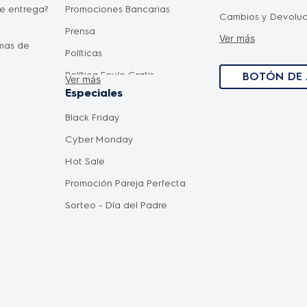
de entrega?
Promociones Bancarias
Cambios y Devoluc
Prensa
Ver más
Como comprar
rmas de
Políticas
Política Envío Grati
Política Envío Gratis
BOTÓN DE 
Ver más
Términos y Condici
elar una
Especiales
Politica de privac
Oportunidades de carrera
Black Friday
personales
os precios
Requisitos Ingreso Planta
Cyber Monday
Términos y Condici
Hot Sale
Términos y Condic
Promoción Pareja Perfecta
Bancarias
Sorteo - Día del Padre
Términos y Condici
Otros