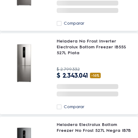
Comparar
Heladera No Frost Inverter
Electrolux Bottom Freezer IB55S
527L Plata
$
2
.
799
.
332
$
2
.
343
.
041
-
16%
Comparar
Heladera Electrolux Bottom
Freezer No Frost 527L Negra IB7B