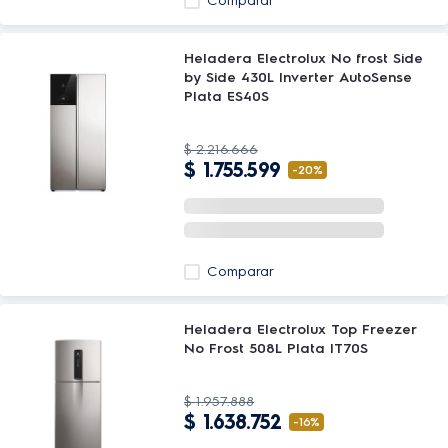
Comparar
Heladera Electrolux No frost Side
by Side 430L Inverter AutoSense
Plata ES40S
$
2
.
216
.
666
$
1
.
755
.
599
-
20%
Comparar
Heladera Electrolux Top Freezer
No Frost 508L Plata IT70S
$
1
.
957
.
888
$
1
.
638
.
752
-
16%