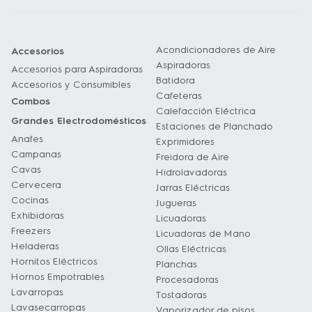
Acondicionadores de Aire
Accesorios
Aspiradoras
Accesorios para Aspiradoras
Batidora
Accesorios y Consumibles
Cafeteras
Combos
Calefacción Eléctrica
Grandes Electrodomésticos
Estaciones de Planchado
Anafes
Exprimidores
Campanas
Freidora de Aire
Cavas
Hidrolavadoras
Cervecera
Jarras Eléctricas
Cocinas
Jugueras
Exhibidoras
Licuadoras
Freezers
Licuadoras de Mano
Heladeras
Ollas Eléctricas
Hornitos Eléctricos
Planchas
Hornos Empotrables
Procesadoras
Lavarropas
Tostadoras
Lavasecarropas
Vaporizador de pisos