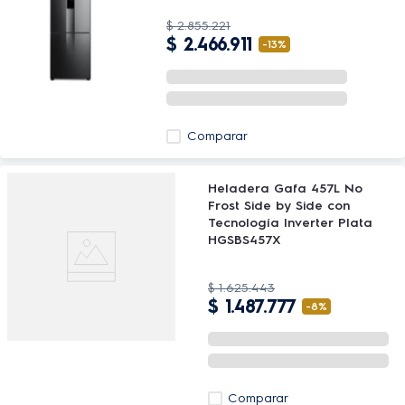
$
2
.
855
.
221
$
2
.
466
.
911
-
13%
Comparar
Heladera Gafa 457L No
Frost Side by Side con
Tecnología Inverter Plata
HGSBS457X
$
1
.
625
.
443
$
1
.
487
.
777
-
8%
Comparar