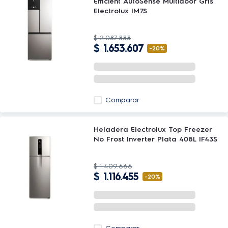
Efficient AutoSense Multidoor Grís
Electrolux IM7S
$
2
.
087
.
888
$
1
.
653
.
607
-
20%
Comparar
Heladera Electrolux Top Freezer
No Frost Inverter Plata 408L IF43S
$
1
.
409
.
666
$
1
.
116
.
455
-
20%