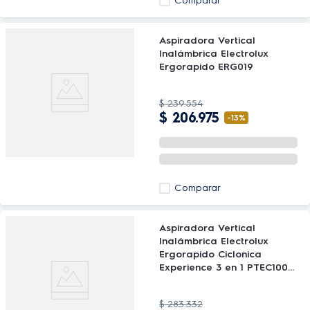
Comparar
Aspiradora Vertical
Inalámbrica Electrolux
Ergorapido ERG019
$
239
.
554
$
206
.
975
-
13%
Comparar
Aspiradora Vertical
Inalámbrica Electrolux
Ergorapido Ciclonica
Experience 3 en 1 PTEC100
Gris
$
283
.
332