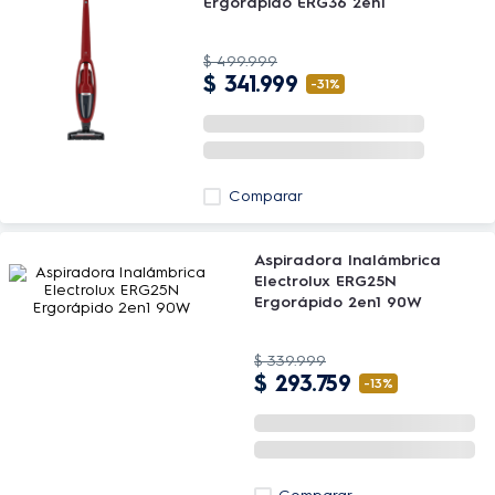
Ergorápido ERG36 2en1
$
499
.
999
$
341
.
999
-
31%
Comparar
Aspiradora Inalámbrica
Electrolux ERG25N
Ergorápido 2en1 90W
$
339
.
999
$
293
.
759
-
13%