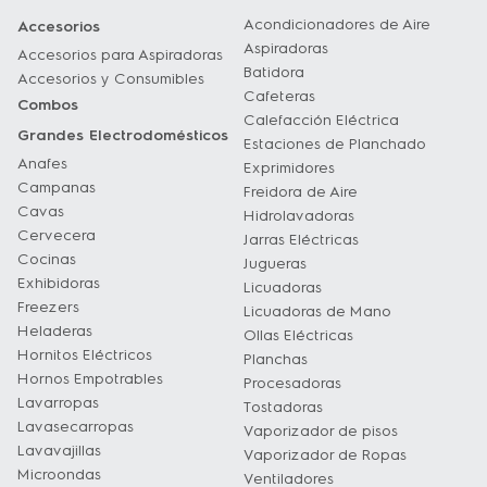
Acondicionadores de Aire
Accesorios
Aspiradoras
Accesorios para Aspiradoras
Batidora
Accesorios y Consumibles
Cafeteras
Combos
Calefacción Eléctrica
Grandes Electrodomésticos
Estaciones de Planchado
Anafes
Exprimidores
Campanas
Freidora de Aire
Cavas
Hidrolavadoras
Cervecera
Jarras Eléctricas
Cocinas
Jugueras
Exhibidoras
Licuadoras
Freezers
Licuadoras de Mano
Heladeras
Ollas Eléctricas
Hornitos Eléctricos
Planchas
Hornos Empotrables
Procesadoras
Lavarropas
Tostadoras
Lavasecarropas
Vaporizador de pisos
Lavavajillas
Vaporizador de Ropas
Microondas
Ventiladores