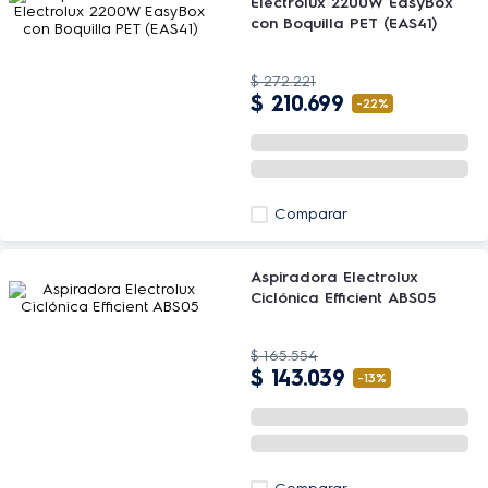
Electrolux 2200W EasyBox
con Boquilla PET (EAS41)
$
272
.
221
$
210
.
699
-
22%
Comparar
Aspiradora Electrolux
Ciclónica Efficient ABS05
$
165
.
554
$
143
.
039
-
13%