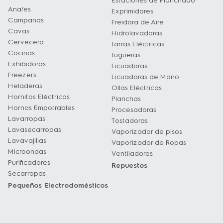
Estaciones de Planchado
Anafes
Exprimidores
Campanas
Freidora de Aire
Cavas
Hidrolavadoras
Cervecera
Jarras Eléctricas
Cocinas
Jugueras
Exhibidoras
Licuadoras
Freezers
Licuadoras de Mano
Heladeras
Ollas Eléctricas
Hornitos Eléctricos
Planchas
Hornos Empotrables
Procesadoras
Lavarropas
Tostadoras
Lavasecarropas
Vaporizador de pisos
Lavavajillas
Vaporizador de Ropas
Microondas
Ventiladores
Purificadores
Repuestos
Secarropas
Pequeños Electrodomésticos