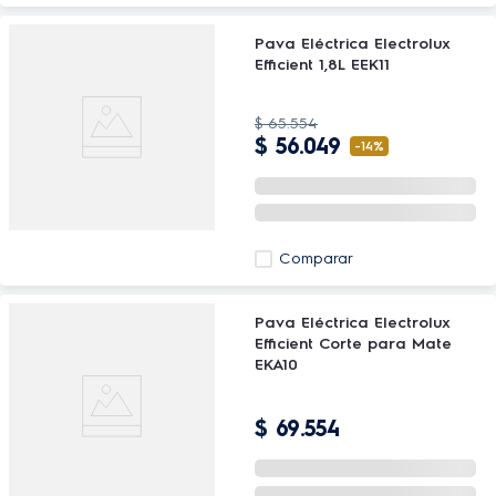
Pava Eléctrica Electrolux
Efficient 1,8L EEK11
$
65
.
554
$
56
.
049
-
14%
Comparar
Pava Eléctrica Electrolux
Efficient Corte para Mate
EKA10
$
69
.
554