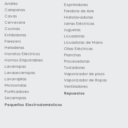
Anafes
Exprimidores
Campanas
Freidora de Aire
Cavas
Hidrolavadoras
Cervecera
Jarras Eléctricas
Cocinas
Jugueras
Exhibidoras
Licuadoras
Freezers
Licuadoras de Mano
Heladeras
Ollas Eléctricas
Hornitos Eléctricos
Planchas
Hornos Empotrables
Procesadoras
Lavarropas
Tostadoras
Lavasecarropas
Vaporizador de pisos
Lavavajillas
Vaporizador de Ropas
Microondas
Ventiladores
Purificadores
Repuestos
Secarropas
Pequeños Electrodomésticos