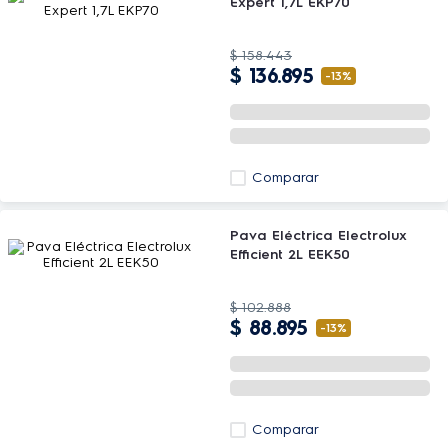
Expert 1,7L EKP70
$
158
.
443
$
136
.
895
-
13%
Comparar
Pava Eléctrica Electrolux
Efficient 2L EEK50
$
102
.
888
$
88
.
895
-
13%
Comparar