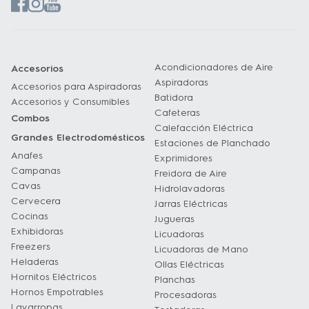
Acondicionadores de Aire
Accesorios
Aspiradoras
Accesorios para Aspiradoras
Batidora
Accesorios y Consumibles
Cafeteras
Combos
Calefacción Eléctrica
Grandes Electrodomésticos
Estaciones de Planchado
Anafes
Exprimidores
Campanas
Freidora de Aire
Cavas
Hidrolavadoras
Cervecera
Jarras Eléctricas
Cocinas
Jugueras
Exhibidoras
Licuadoras
Freezers
Licuadoras de Mano
Heladeras
Ollas Eléctricas
Hornitos Eléctricos
Planchas
Hornos Empotrables
Procesadoras
Lavarropas