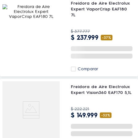
Freidora de Aire Electrolux
Expert VaporCrisp EAF180
7L
$
377
.
777
$
237
.
999
-
37%
Comparar
Freidora de Aire Electrolux
Expert Vision360 EAF170 5,1L
$
222
.
221
$
149
.
999
-
32%