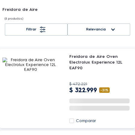
Freidora de Aire
8
productos
Relevancia
Freidora de Aire Oven
Electrolux Experience 12L
EAF90
$
472
.
221
$
322
.
999
-
31%
Comparar