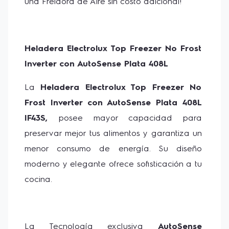
una Freidora de Aire sin costo adicional!
Además de freír sin aceite, la airfryer ofrece
funcionalidades que hacen que la preparación de tus
comidas sea aún más fácil y eficiente. El
temporizador sonoro
de hasta 60 minutos, con
Heladera Electrolux Top Freezer No Frost 
apagado automático
, garantiza que tus recetas
queden en el punto justo, sin que tengas que
Inverter con AutoSense Plata 408L
preocuparte. Y con la
temperatura ajustable,
entre
80 °C y 200 °C, tenés control total sobre la cocción,
La 
Heladera Electrolux Top Freezer No 
asegurando resultados perfectos en cada uso.
Frost Inverter con AutoSense Plata 408L 
IF43S, 
posee mayor capacidad para 
preservar mejor tus alimentos y garantiza un 
menor consumo de energía. Su diseño 
moderno y elegante ofrece sofisticación a tu 
cocina.
La Tecnología exclusiva 
AutoSense