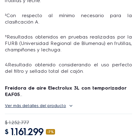
frutillas y leche.
²Con respecto al mínimo necesario para la
clasificación A.
³Resultados obtenidos en pruebas realizadas por la
FURB (Universidad Regional de Blumenau) en frutillas,
champiñones y lechuga.
4Resultado obtenido considerando el uso perfecto
del filtro y sellado total del cajón.
Freidora de aire Electrolux 3L con temporizador
EAF05
Con la
Freidora de aire Electrolux 3L con
Ver más detalles del producto
temporizador EAF05
podés cocinar alimentos reales
con poco o nada de aceite, logrando hasta un 90%
menos de grasa y un 50% menos de calorías¹.
$
1
.
252
.
777
Además de crear tus recetas favoritas de manera
1
161
299
$
.
.
-
7%
más saludable, contribuís al planeta reduciendo tu