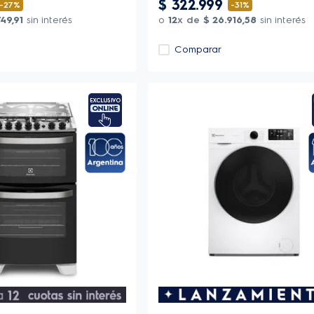
$
322
.
999
-
27%
-
31%
749
,
91
sin interés
o
12
x de
$
26
.
916
,
58
sin interés
Comparar