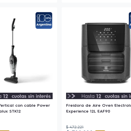
ertical con cable Power
Freidora de Aire Oven Electrol
olux STK12
Experience 12L EAF90
$
472
.
221