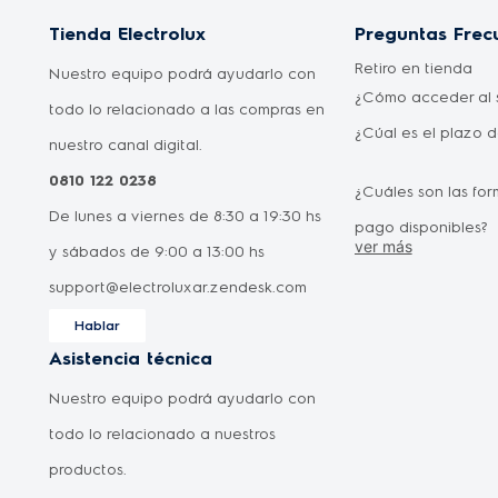
Tienda Electrolux
Preguntas Frec
Retiro en tienda
Nuestro equipo podrá ayudarlo con
¿Cómo acceder al s
todo lo relacionado a las compras en
¿Cúal es el plazo 
nuestro canal digital.
0810 122 0238
¿Cuáles son las fo
De lunes a viernes de 8:30 a 19:30 hs
pago disponibles?
ver más
y sábados de 9:00 a 13:00 hs
¿Cómo puedo canc
support@electroluxar.zendesk.com
compra realizada?
Hablar
¿Dónde puedo ver l
Asistencia técnica
de los productos?
Nuestro equipo podrá ayudarlo con
Otra pregunta
todo lo relacionado a nuestros
productos.