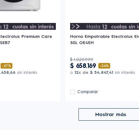
lectrolux Premium Care
Horno Empotrable Electrolux El
ESEB7
50L OE4EH
$
1
.
029
.
999
$
658
.
169
-
27%
-
36%
.
458
,
66
sin interés
o
12
x de
$
54
.
847
,
41
sin interés
Comparar
Mostrar más