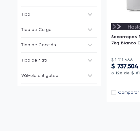
1500W
1350W
Si
Tipo
No Frost
Tipo de Carga
Secarropas E
Frontal
7kg Blanco 
Tipo de Cocción
Superior
A gas
$
1
.
011
.
666
Tipo de filtro
Inducción
$
737
.
504
Eléctrico
Permanente
o
12
x de
$
61
Válvula antigoteo
Electrico a Inducción
-
Sí
Comparar