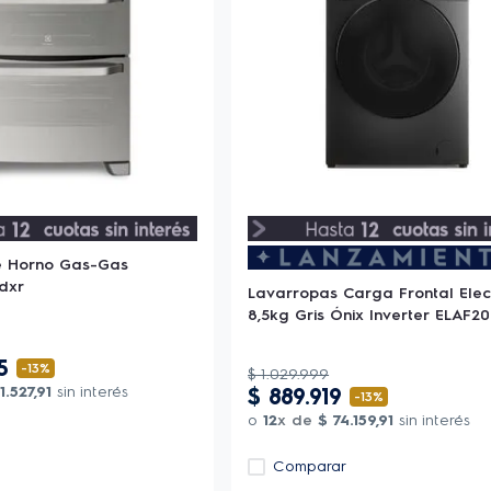
e Horno Gas-Gas
6dxr
Lavarropas Carga Frontal Elec
8,5kg Gris Ónix Inverter ELAF2
5
-
13%
$
1
.
029
.
999
1
.
527
,
91
sin interés
$
889
.
919
-
13%
o
12
x de
$
74
.
159
,
91
sin interés
Comparar