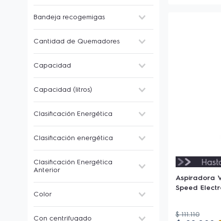
4,4 cm
60 cm
No
12.9
Bandeja recogemigas
59 cm
4,4 cm
Sí
30 cm
Cantidad de Quemadores
60
2
Capacidad
4
5
260ml
Capacidad (litros)
2,5L
14 cubiertos
1,2
Clasificación Energética
10 cubiertos
600 Ml
2L
A
Clasificación energética
1,8
B
1,7
C
A
3
Clasificación Energética
D
C
Anterior
Aspiradora V
A+++
Speed Electr
Color
A++
A+
Negro
$
111
.
110
Con centrifugado
A