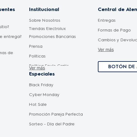
uentes
Institucional
Central de Ate
Sobre Nosotros
Entregas
ítio?
Tiendas Electrolux
Formas de Pago
de entrega?
Promociones Bancarias
Cambios y Devoluc
Prensa
Ver más
Como comprar
rmas de
Políticas
Política Envío Grati
Política Envío Gratis
BOTÓN DE 
Ver más
Términos y Condici
elar una
Especiales
Politica de privac
Oportunidades de carrera
Black Friday
personales
os precios
Requisitos Ingreso Planta
Cyber Monday
Términos y Condici
Hot Sale
Términos y Condic
Promoción Pareja Perfecta
Bancarias
Sorteo - Día del Padre
Términos y Condici