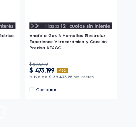
éctrico
Anafe a Gas 4 Hornallas Electrolux
Experience Vitrocerámica y Cocción
Precisa KE4GC
$
577
.
777
$
473
.
199
-
18%
o
12
x de
$
39
.
433
,
25
sin interés
Comparar