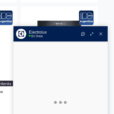
ux
Horno Empotrable Electrolux Eléctrico
80L OE8EF
$
1
.
302
.
221