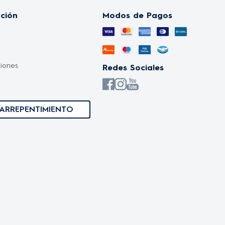
nción
Modos de Pagos
iones
Redes Sociales
s
ARREPENTIMIENTO
ones
idad y protección de datos
ones Día del amigo
iones Promociones
ones Hot Sale