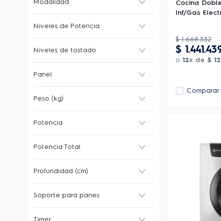
Modalidad
Cocina Doble
-
Inf/Gas Elec
Express
Niveles de Potencia
Filtro
$
1
.
668
.
332
9
$
1
.
441
.
43
Niveles de tostado
14
o
12
x de
$
1
6
8
Panel
7
Comparar
Control Touch
Peso (kg)
Panel Frontal
6,1 kg
Potencia
10,3 kg
12,1 kg
800W
Potencia Total
11,2 kg
630W
300W
3,7 kw
Profundidad (cm)
2200W
5,8 kw
220 V
9,18 kw
52 cm
2000-2400W
Soporte para panes
45
20 Bares
1800W
Extraíble
Timer