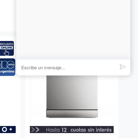
$
1
.
066
.
519
-
18%
o
12
x de
$
88
.
876
,
58
sin interés
Comparar