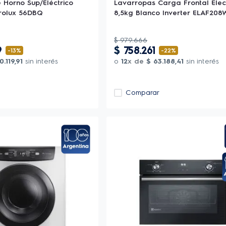
 Horno Sup/Eléctrico
Lavarropas Carga Frontal Elec
trolux 56DBQ
8,5kg Blanco Inverter ELAF208
$
979
.
666
9
$
758
.
261
-
13%
-
22%
20
.
119
,
91
sin interés
o
12
x de
$
63
.
188
,
41
sin interés
Comparar