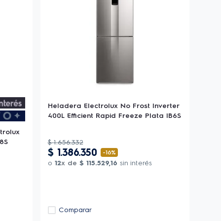
Heladera Electrolux No Frost Inverter
400L Efficient Rapid Freeze Plata IB6S
trolux
08S
$
1
.
656
.
332
$
1
.
386
.
350
-
16%
o
12
x de
$
115
.
529
,
16
sin interés
Comparar