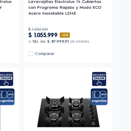
trolux
Lavavajillas Electrolux 14 Cubiertos
W
con Programa Rápido y Modo ECO
Acero Inoxidable LS14E
$
1
.
222
.
221
$
1
.
055
.
999
-
13%
o
12
x de
$
87
.
999
,
91
sin interés
Comparar