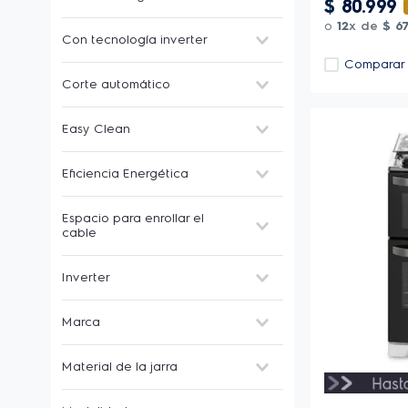
Negro & Inox
$
80
.
999
Acero Inoxidable
o
12
x de
$
6
Si
Con tecnología inverter
Plata
Inoxidable
Comparar
Si
Blanco & Inox
Corte automático
No
Negro y acero inoxidable
Negro e Inox
Sí
Easy Clean
Misty Navy
-
Inox + Lateral Blanco
Si
Eficiencia Energética
Mostrar 3 más
A
Espacio para enrollar el
cable
Sí
Inverter
Si
Marca
Electrolux
Material de la jarra
Vidrio