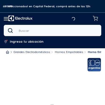
a $69.999
tos seleccionados! en Capital Federal, comprá antes de las 12hs y recibilo
Buscar
Ingresa tu ubicación
Grandes Electrodomésticos
Hornos Empotrables
Horno Empot