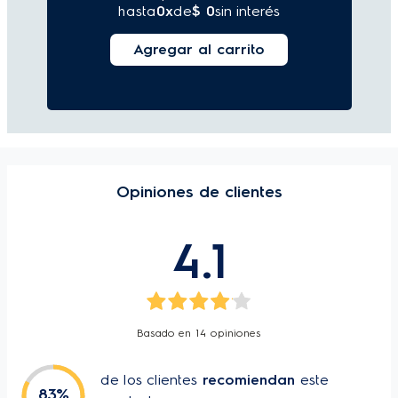
hasta
0
x
de
$ 0
sin interés
¹ Capacidad bruta 80 lts capacidad neta 66 
Agregar al carrito
lts.

² Resultados obtenidos en pruebas internas.
Opiniones de clientes
4.1
Basado en
14
opiniones
de los clientes
recomiendan
este
83
%