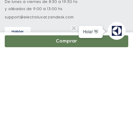
De lunes a viernes de 8:30 a 19:30 hs
y sábados de 9:00 a 13:00 hs
support@electroluxar.zendesk.com
Hablar
Asistencia técnica
Comprar
Nuestro equipo podrá ayudarlo con todo lo relacionado a
nuestros productos.
0800 222 3589
De lunes a viernes de 8:30 a 19:30 hs
y sábados de 9:00 a 13:00 hs
infoelectrolux@edelman.com
Atención al Cliente
0810 122 0238
support@electroluxar.zendesk.com