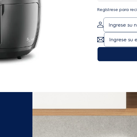
Regístrese para rec
0
Ficha Técnica
Manuales y guías