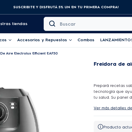
¡Aprovechá! Envío gratis a CABA y GBA para compras superiores a $69.99
Buscar
stras tiendas
cos
Accesorios y Repuestos
Combos
LANZAMIENTO
De Aire Electrolux Efficient EAF50
Freidora de ai
Prepará recetas sab
tecnología que ayud
tu salud. Su panel 
preprogramadas pa
Ver más detalles d
populares como poll
Producto actu