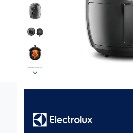
Freidora de aire Electrolux Efficient EAF5
Descripción del Producto