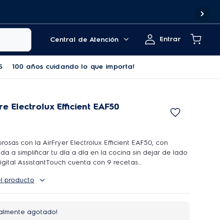
9
Entrar
Central de Atención
S
100 años cuidando lo que importa!
re Electrolux Efficient EAF50
rosas con la AirFryer Electrolux Efficient EAF50, con
a a simplificar tu día a día en la cocina sin dejar de lado
digital AssistantTouch cuenta con 9 recetas
ra mayor comodidad en la preparación de platos
el producto
o y vegetales, con solo pulsar un botón.
almente agotado!