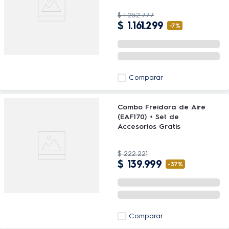
$
1
.
252
.
777
$
1
.
161
.
299
-
7%
Comparar
Combo Freidora de Aire
(EAF170) + Set de
Accesorios Gratis
$
222
.
221
$
139
.
999
-
37%
Comparar