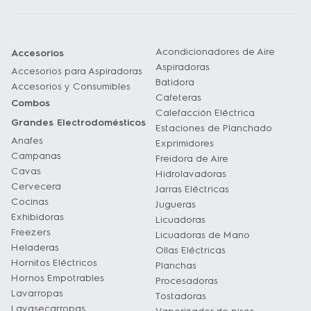
Acondicionadores de Aire
Accesorios
Aspiradoras
Accesorios para Aspiradoras
Batidora
Accesorios y Consumibles
Cafeteras
Combos
Calefacción Eléctrica
Grandes Electrodomésticos
Estaciones de Planchado
Anafes
Exprimidores
Campanas
Freidora de Aire
Cavas
Hidrolavadoras
Cervecera
Jarras Eléctricas
Cocinas
Jugueras
Exhibidoras
Licuadoras
Freezers
Licuadoras de Mano
Heladeras
Ollas Eléctricas
Hornitos Eléctricos
Planchas
Hornos Empotrables
Procesadoras
Lavarropas
Tostadoras
Lavasecarropas