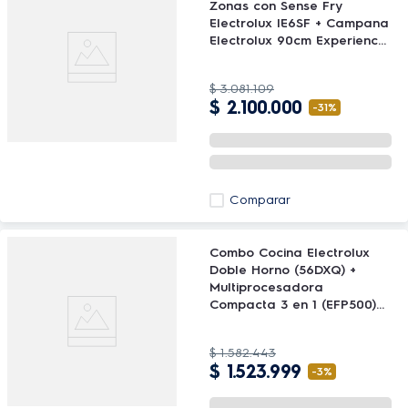
Zonas con Sense Fry
Electrolux IE6SF + Campana
Electrolux 90cm Experience
CE9TF
$
3
.
081
.
109
$
2
.
100
.
000
-
31%
Comparar
Combo Cocina Electrolux
Doble Horno (56DXQ) +
Multiprocesadora
Compacta 3 en 1 (EFP500)
GRATIS
$
1
.
582
.
443
$
1
.
523
.
999
-
3%