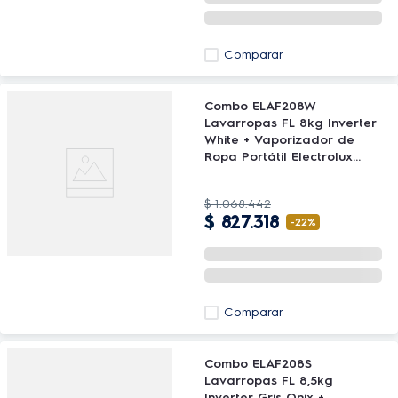
Comparar
Combo ELAF208W
Lavarropas FL 8kg Inverter
White + Vaporizador de
Ropa Portátil Electrolux
Efficient EPS10
$
1
.
068
.
442
$
827
.
318
-
22%
Comparar
Combo ELAF208S
Lavarropas FL 8,5kg
Inverter Gris Onix +