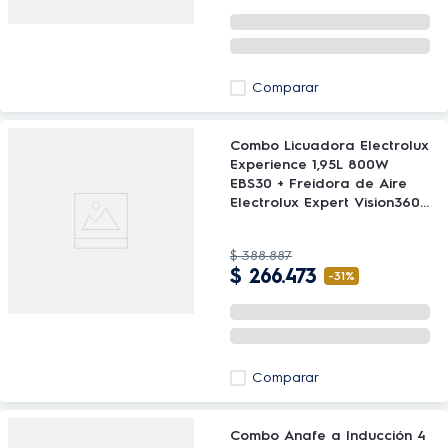
Comparar
Combo Licuadora Electrolux
Experience 1,95L 800W
EBS30 + Freidora de Aire
Electrolux Expert Vision360
EAF170 5,1L
$
388
.
887
$
266
.
473
-
31%
Comparar
Combo Anafe a Inducción 4