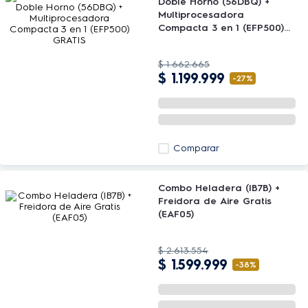
Doble Horno (56DBQ) +
Multiprocesadora
Compacta 3 en 1 (EFP500)
GRATIS
$
1
.
662
.
665
$
1
.
199
.
999
-
27%
Comparar
Combo Heladera (IB7B) +
Freidora de Aire Gratis
(EAF05)
$
2
.
613
.
554
$
1
.
599
.
999
-
38%