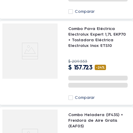
Comparar
Combo Pava Eléctrica
Electrolux Expert 1,7L EKP70
+ Tostadora Eléctrica
Electrolux Inox ETS10
$
209
.
553
$
157
.
723
-
24%
Comparar
Combo Heladera (IF43S) +
Freidora de Aire Gratis
(EAF05)