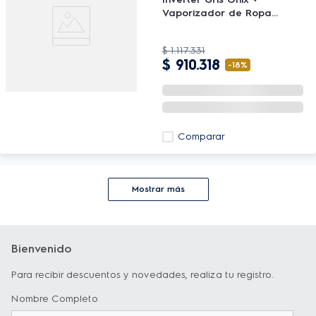
Vaporizador de Ropa
Portátil Electrolux Efficient
EPS10
$
1
.
117
.
331
$
910
.
318
-
18%
Comparar
Mostrar más
Bienvenido
Para recibir descuentos y novedades, realiza tu registro.
Nombre Completo