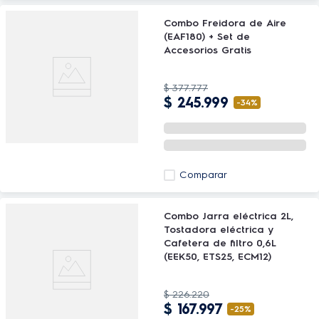
Combo Freidora de Aire
(EAF180) + Set de
Accesorios Gratis
$
377
.
777
$
245
.
999
-
34%
Comparar
Combo Jarra eléctrica 2L,
Tostadora eléctrica y
Cafetera de filtro 0,6L
(EEK50, ETS25, ECM12)
$
226
.
220
$
167
.
997
-
25%