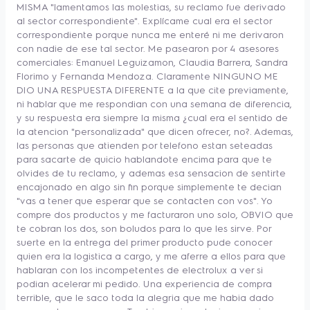
MISMA "lamentamos las molestias, su reclamo fue derivado
al sector correspondiente". Explícame cual era el sector
correspondiente porque nunca me enteré ni me derivaron
con nadie de ese tal sector. Me pasearon por 4 asesores
comerciales: Emanuel Leguizamon, Claudia Barrera, Sandra
Florimo y Fernanda Mendoza. Claramente NINGUNO ME
DIO UNA RESPUESTA DIFERENTE a la que cite previamente,
ni hablar que me respondian con una semana de diferencia,
y su respuesta era siempre la misma ¿cual era el sentido de
la atencion "personalizada" que dicen ofrecer, no?. Ademas,
las personas que atienden por telefono estan seteadas
para sacarte de quicio hablandote encima para que te
olvides de tu reclamo, y ademas esa sensacion de sentirte
encajonado en algo sin fin porque simplemente te decian
"vas a tener que esperar que se contacten con vos". Yo
compre dos productos y me facturaron uno solo, OBVIO que
te cobran los dos, son boludos para lo que les sirve. Por
suerte en la entrega del primer producto pude conocer
quien era la logistica a cargo, y me aferre a ellos para que
hablaran con los incompetentes de electrolux a ver si
podian acelerar mi pedido. Una experiencia de compra
terrible, que le saco toda la alegria que me habia dado