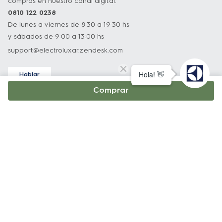
compras en nuestro canal digital.
0810 122 0238
De lunes a viernes de 8:30 a 19:30 hs
y sábados de 9:00 a 13:00 hs
support@electroluxar.zendesk.com
Hablar
Asistencia técnica
Comprar
Nuestro equipo podrá ayudarlo con todo lo relacionado a
nuestros productos.
0800 222 3589
De lunes a viernes de 8:30 a 19:30 hs
y sábados de 9:00 a 13:00 hs
infoelectrolux@edelman.com
Atención al Cliente
0810 122 0238