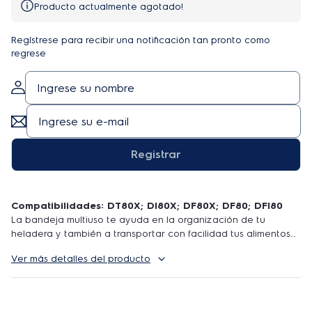
Producto actualmente agotado!
Regístrese para recibir una notificación tan pronto como
regrese
Registrar
Compatibilidades: DT80X; DI80X; DF80X; DF80; DFI80
La bandeja multiuso te ayuda en la organización de tu
heladera y también a transportar con facilidad tus alimentos
preferidos ¡hasta la mesa del desayuno! Hecha en plástico
Ver más detalles del producto
altamente duradero, además es súper fácil de limpiar. Puede
ser utilizada en cualquier heladera. ¡Cuenta con repuestos
originales Electrolux y prolonga la vida útil de tu equipo! Los
repuestos Electrolux garantizan el encaje perfecto en el