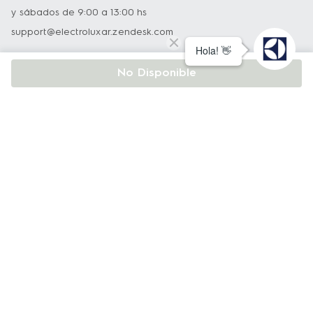
y sábados de 9:00 a 13:00 hs
support@electroluxar.zendesk.com
Hablar
No Disponible
Asistencia técnica
Nuestro equipo podrá ayudarlo con todo lo relacionado a
nuestros productos.
0800 222 3589
De lunes a viernes de 8:30 a 19:30 hs
y sábados de 9:00 a 13:00 hs
infoelectrolux@edelman.com
Atención al Cliente
0810 122 0238
support@electroluxar.zendesk.com