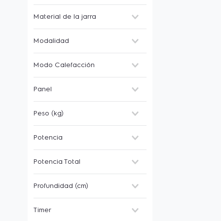
LED
(
2
)
Material de la jarra
Si
(
2
)
Vidrio
(
4
)
Modalidad
-
(
1
)
Express
(
2
)
Modo Calefacción
Filtro
(
5
)
Caloventores
(
3
)
Panel
Convectores
(
2
)
Paneles de Mica
(
2
)
Control Touch
(
3
)
Peso (kg)
Panel Frontal
(
1
)
6,1 kg
(
2
)
Potencia
10,3 kg
(
2
)
12,1 kg
(
1
)
2200W
(
3
)
Potencia Total
11,2 kg
(
1
)
2000w
(
3
)
800W
(
1
)
3,7 kw
(
1
)
Profundidad (cm)
630W
(
1
)
5,8 kw
(
1
)
500w
(
1
)
6,56 kw
(
1
)
52 cm
(
7
)
300W
(
1
)
Timer
9,18 kw
(
1
)
45
(
1
)
220 V
(
1
)