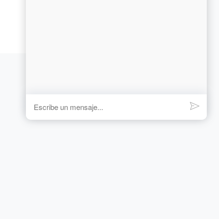
$
741
.
599
-
13%
o
12
x de
$
61
.
799
,
91
sin interés
Comparar