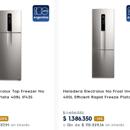
trolux Top Freezer No
Heladera Electrolux No Frost Inv
Plata 408L IF43S
400L Efficient Rapid Freeze Plat
$
1
.
656
.
332
$
1
.
386
.
350
-
20%
-
16%
037
,
91
sin interés
o
12
x de
$
115
.
529
,
16
sin interés