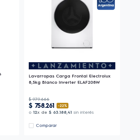
s
Lavarropas Carga Frontal Electrolux
8,5kg Blanco Inverter ELAF208W
$
979
.
666
$
758
.
261
-
22%
o
12
x de
$
63
.
188
,
41
sin interés
Comparar