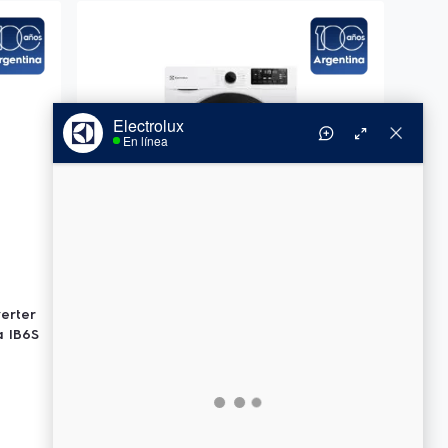
erter
a IB6S
Lavarropas Carga Frontal Electrolux
7kg blanco Inverter ELAF207W
$
858
.
332