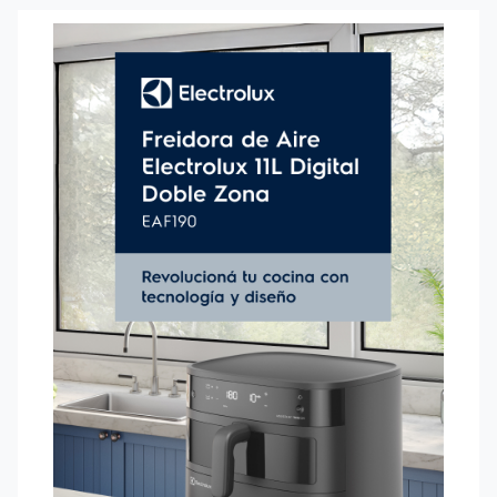
capacidad total de 11 litros
es ideal para cocinar carnes y
verduras, un plato principal y una guarnición, o simplemente
una comida y un postre al mismo tiempo. Su diseño vertical
favorece el
ahorro de espacio
sin perder capacidad.
Facilita la visión de los alimentos a través de la
cesta
transparente con luz interior,
que se activa con un solo
toque en el panel digital. Además, este
panel digital con 8
funciones preestablecidas
simplifica la cocción de verduras,
pollo, carne, pescado, productos horneados o repostería.
También fríe papas fritas a la perfección, cocina deliciosos
asados, o deshidrata frutas y verduras para disfrutar de snacks
sanos y sabrosos.
Sus
2 cestas interiores con capa antiadherente
brindan
una limpieza fácil y sin esfuerzo, con la posibilidad de lavarlas
a mano o introducir sus piezas desmontables en el lavavajillas.
Cuenta con
Tecnología Air Cooking 360°
para lograr
comidas crujientes por fuera y suaves por dentro, con
hasta
un 90% menos de grasa y 50% menos de calorías
.
El
temporizador y desconexión automática
de 0-99
minutos, apaga la freidora automáticamente al finalizar la
cocción, brindando tranquilidad y seguridad en tu cocina.