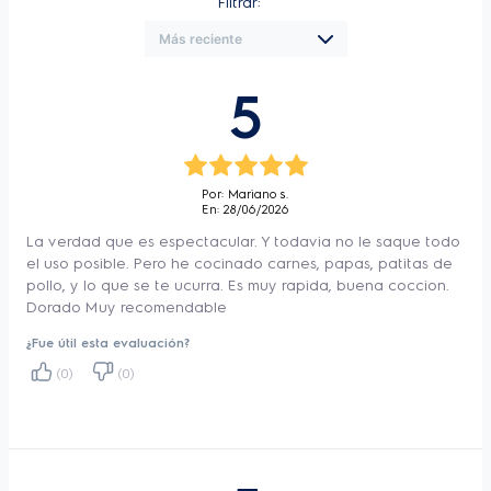
Filtrar:
simplemente una comida y un postre al 
mismo tiempo. Su diseño vertical favorece el 
ahorro de espacio
 sin perder capacidad. 
5
Facilita la visión de los alimentos a través de 
la 
cesta transparente con luz interior, 
que 
se activa con un solo toque en el panel 
Por: Mariano s.
En: 28/06/2026
digital. Además, este 
panel digital con 8 
La verdad que es espectacular. Y todavia no le saque todo
funciones preestablecidas
 simplifica la 
el uso posible. Pero he cocinado carnes, papas, patitas de
pollo, y lo que se te ucurra. Es muy rapida, buena coccion.
cocción de verduras, pollo, carne, pescado, 
Dorado Muy recomendable
productos horneados o repostería. También 
¿Fue útil esta evaluación?
fríe papas fritas a la perfección, cocina 
(0)
(0)
deliciosos asados, o deshidrata frutas y 
verduras para disfrutar de snacks sanos y 
sabrosos.
Sus 
2 cestas interiores con capa 