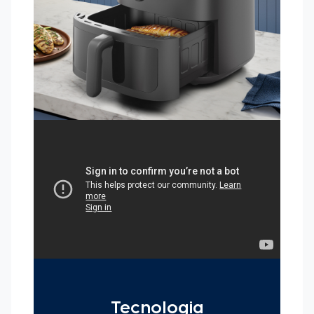
Además, usando la
Freidora de Aire Electrolux Doble
Zona EAF190
, ahorras hasta 24 litros de aceite al año. Por
último, el
selector de temperatura
te permite ajustar de 60
°C a 200 °C, y sus
2.500 W de potencia
garantizan
resultados perfectos para todo tipo de alimentos. Cociná más
sano y rápido con la Freidora de Aire Electrolux Doble Zona
EAF190, optimizando tiempo y espacio.
--
Producto de alta potencia (2500 W). Incluye enchufe
con ficha de 20 A, no compatible con tomas de 10 A. No
usar adaptadores ni extensiones.
Tecnología Smart Meal Sync + Match:
Cocina dos platos,
de dos maneras diferentes, y los termina al mismo tiempo.
Cocina 2 platos simultáneamente, en la mitad de
tiempo:
Con temperatura y tiempo personalizados para cada
ingrediente y sin transferencia de olores.
11 litros de capacidad total
: La Freidora de Aire dual está
equipada con dos cestas, la inferior de 7L y la superior de 4L.
Cesta transparente con luz interior:
La puerta de cristal
facilita la visión de los alimentos, con luz interna que se activa
en un solo toque.