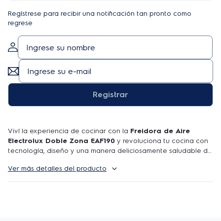
Regístrese para recibir una notificación tan pronto como
regrese
Registrar
Viví la experiencia de cocinar con la
Freidora de Aire
Electrolux Doble Zona EAF190
y revoluciona tu cocina con
tecnología, diseño y una manera deliciosamente saludable de
alimentarse.
Ver más detalles del producto
Con la innovadora
Tecnología Smart Meal Sync + Match
,
permite preparar dos recetas distintas en simultáneo, cada
una a su manera, y terminarlas a la vez en la mitad de tiempo.
Con ajustes de temperatura y duración personalizados para
cada ingrediente, sin mezclar olores ni sabores.
Equipada con dos cestas (7L inferior y 4L superior), su