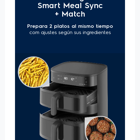
Panel digital con 8 funciones preestablecidas
: Las
funciones preajustadas proporcionan un atajo para cocinar sin
esfuerzo verduras, pollo, carne, pescado, productos
horneados o repostería. Fríe papas fritas a la perfección,
cocina deliciosos asados o deshidrata frutas y verduras para
disfrutar de snacks sanos y sabrosos.
2 cestas interiores con capa antiadherente:
Con
revestimiento antiadherente para una limpieza rápida y fácil,
a mano o en el lavavajillas.
Tecnología Air Cooking 360°
: Cocina tus alimentos con
poco o sin aceite, logrando resultados crujientes por fuera y
suaves por dentro.
Temporizador y desconexión automática
: Temporizador
de 0-99 minutos que apaga la freidora automáticamente al
finalizar la cocción.
Selector de temperatura
: Temperatura ajustable entre 60
°C y 200 °C.