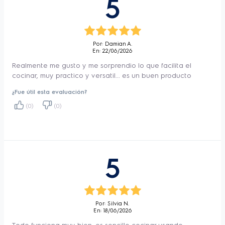
5
antiadherente
 brindan una limpieza fácil y 
sin esfuerzo, con la posibilidad de lavarlas a 
mano o introducir sus piezas desmontables 
Por: Damian A.
En: 22/06/2026
en el lavavajillas. Cuenta con 
Tecnología 
Realmente me gusto y me sorprendio lo que facilita el
Air Cooking 360°
 para lograr comidas 
cocinar, muy practico y versatil... es un buen producto
crujientes por fuera y suaves por dentro, con 
¿Fue útil esta evaluación?
hasta un 90% menos de grasa y 50% 
(0)
(0)
menos de calorías
. 
El 
temporizador y desconexión 
5
automática
 de 0-99 minutos, apaga la 
freidora automáticamente al finalizar la 
cocción, brindando tranquilidad y seguridad 
Por: Silvia N.
en tu cocina. Además, usando la 
Freidora 
En: 18/06/2026
de Aire Electrolux Doble Zona EAF190
, 