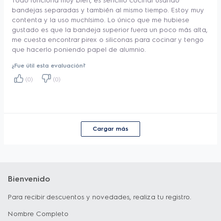
Todo funciona muy bien, es sencillo cocinar usando
bandejas separadas y también al mismo tiempo. Estoy muy
ahorras hasta 24 litros de aceite al año. Por 
contenta y la uso muchísimo. Lo único que me hubiese
último, el
 selector de temperatura
 te 
gustado es que la bandeja superior fuera un poco más alta,
me cuesta encontrar pirex o siliconas para cocinar y tengo
permite ajustar de 60 °C a 200 °C, y sus
que hacerlo poniendo papel de alumnio.
2.500 W de potencia
 garantizan resultados 
¿Fue útil esta evaluación?
perfectos para todo tipo de alimentos. 
(0)
(0)
Cociná más sano y rápido con la Freidora 
de Aire Electrolux Doble Zona EAF190, 
optimizando tiempo y espacio.
Cargar más
--
Producto de alta potencia (2500 W). 
Incluye enchufe con ficha de 20 A, no 
Bienvenido
compatible con tomas de 10 A. No usar 
Para recibir descuentos y novedades, realiza tu registro.
adaptadores ni extensiones.
Nombre Completo
Tecnología Smart Meal Sync + Match: 