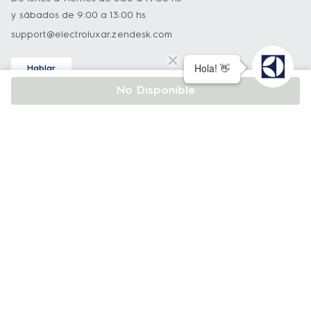
preestablecidas
: Las funciones preajustadas 
y sábados de 9:00 a 13:00 hs
proporcionan un atajo para cocinar sin 
support@electroluxar.zendesk.com
esfuerzo verduras, pollo, carne, pescado, 
productos horneados o repostería. Fríe 
Hablar
papas fritas a la perfección, cocina 
Asistencia técnica
No Disponible
deliciosos asados o deshidrata frutas y 
Nuestro equipo podrá ayudarlo con todo lo relacionado a
verduras para disfrutar de snacks sanos y 
nuestros productos.
sabrosos.
0800 222 3589
De lunes a viernes de 8:30 a 19:30 hs
2 cestas interiores con capa 
y sábados de 9:00 a 13:00 hs
antiadherente: 
Con revestimiento 
infoelectrolux@edelman.com
antiadherente para una limpieza rápida y 
fácil, a mano o en el lavavajillas. 
Atención al Cliente
Tecnología Air Cooking 360°
: Cocina tus 
0810 122 0238
alimentos con poco o sin aceite, logrando 
resultados crujientes por fuera y suaves por 
support@electroluxar.zendesk.com