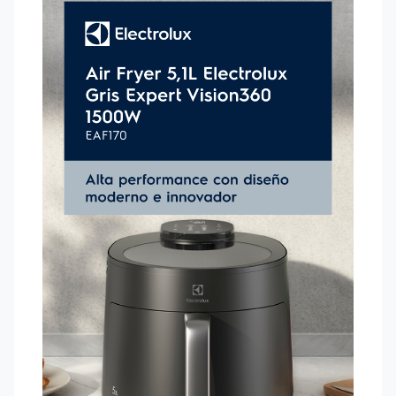
Limpieza ágil y sin esfuerzo. Tené más eficiencia en la
higienización, gracias a su diseño moderno, que facilita el
acceso a los lugares que acumulan suciedad.
Con una capacidad total de 5,1 litros, la Air Fryer Electrolux es
perfecta para preparar porciones generosas para toda la
familia, con hasta un 90% menos de grasa y un 50% menos de
calorías4, sin renunciar al sabor y la textura de frito.
El contenedor extraíble con doble capa antiadherente aporta
practicidad para remover o mezclar los alimentos, además de
simplificar la limpieza. Y, además de todas estas ventajas,
también contribuís a la sostenibilidad, evitando el descarte de
hasta 24 litros de aceite por año5. La potencia de 1500 W es
perfecta para hacer todo tipo de comidas, incluso carnes
bien asadas y sabrosas. Y, con el cable eléctrico de 0,8 m,
tenés más comodidad, colocando la Air Fryer 5,1L Electrolux
Gris Expert Vision360 1500W sobre tu barra.
----
Tus recetas listas en pocos minutos: Alcanzá la temperatura
ideal hasta 2 veces más rápido¹ Recetas más crujientes y
deliciosas: Papas fritas hasta un 93% más crujientes² y tortas
hasta un 50% más blandas³ Función Deshidratar: Tiene
temperatura y tiempo ajustables, para que puedas
deshidratar sus frutas y verduras con facilidad. Vision360: Con