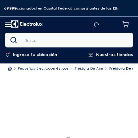
hs y recibilo en el mismo día.
SUSCRIBITE Y DISFRUTÁ 5% UN EN TU PRIMERA COMPRA!
¡Aprovechá! Enví
Buscar
Ingresa tu ubicación
Nuestras tiendas
Pequeños Electrodomésticos
Freidora De Aire
Freidora De Air