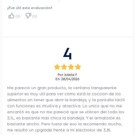
por fuera y suaves por dentro.
¿Fue útil esta evaluación?
Para asegurar una preparación uniforme, 
(0)
(0)
una alerta sonora y luminosa indica el 
momento de girar el alimento, lo que es una 
garantía más para que el cesto se abra solo 
cuando sea necesario. Y, para que tus 
4
recetas sean siempre un éxito, la función 
Precalentar ayuda a alcanzar la 
temperatura ideal antes de los preparativos.
Por: Julieta F.
En: 28/04/2026
Limpieza ágil y sin esfuerzo. Tené más 
Me parecio un gran producto, la ventana transparente
eficiencia en la higienización, gracias a su 
superior es muy util para ver como está la coccion de los
diseño moderno, que facilita el acceso a los 
alimentos sin tener que abrir la bandeja, y la pantalla táctil
con funciones es intuitiva y atractiva. Lo unico que no me
lugares que acumulan suciedad.
encantó es que no me pareció que se utilicen del todo los
Con una capacidad total de 5,1 litros, la Air 
5,1L, es bastante mas chica la bandeja. Y el armatoste es
bastante ancho. Pero fuera de eso la recomiendo mucho,
Fryer Electrolux es perfecta para preparar 
me resultó un upgrade frente a mi electrolux de 3,8L