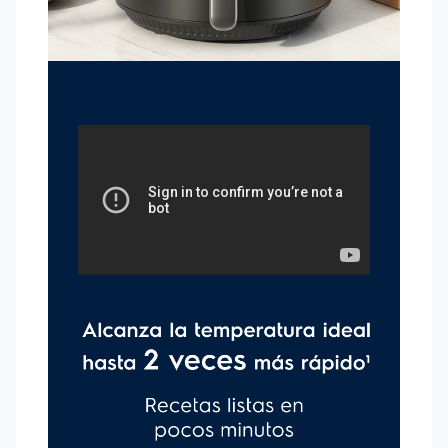
un diseño moderno y futurista, el visor super transparente en
la parte superior permite controlar mejor la preparación, sin
necesidad de abrir el cesto para comprobar la comida,
además mantiene la temperatura interna constante durante
más tiempo, lo que hace que esté más sabrosa. Tecnología Air
Cooking 360°: Cociná tus alimentos con poco o sin aceite,
logrando resultados sabrosos y más saludables. ¡Disfrutá de
comida crujiente por fuera y suave por dentro! Limpieza fácil
y rápida: Diseño moderno y de fácil acceso a los lugares que
acumulan suciedad, garantizando mayor practicidad y
rapidez de limpeza. 5,1L de capacidad: Gran capacidad para
preparar raciones para toda la familia con facilidad. Hasta un
90% menos grasa y 50% menos calorías4: Prepará recetas
deliciosas y crujientes con un sabor increíble. Girar alimento:
Aviso acústico y luminoso para indicar cuándo hay que dar la
vuelta a los alimentos. Precalentamiento: Alcanzá la
temperatura ideal antes de preparar tus recetas,
garantizando resultados deliciosos. Contenedor extraíble con
doble revestimiento antiadherente: Practicidad para remover
y mezclar los alimentos, resistente y fácil de limpiar.
Sostenibilidad: Utilizando la freidora, disminuyes el uso de
aceite hasta 24 litros al año5. Potencia de 1700W: Suficiente