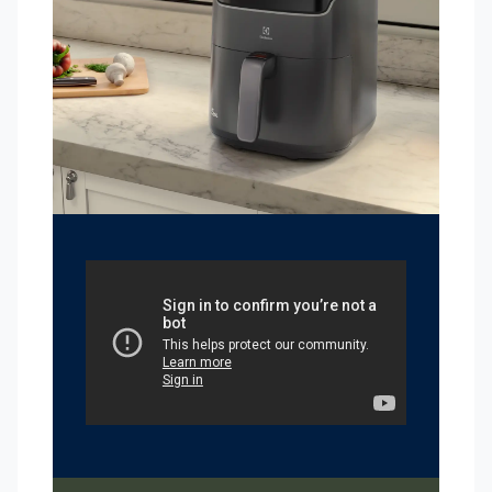
Ahorra hasta un 48%¹ de energía: Más ahorro para vos y más
sustentabilidad para el planeta.
Hornea de manera uniforme con resultados hasta un 17%² más
consistentes: Conseguí recetas aún más suaves tanto por
dentro como por fuera.
Papas fritas hasta un 10%³ más crujientes: Papas más crujientes
y deliciosas.
Hasta un 90% menos de grasa y un 50% menos de calorías4:
Prepará recetas sanas y deliciosas.
Panel digital intuitivo con 5 recetas sugeridas y 4 funciones:
voltear, AirFry, asar y recalentar
5 recetas: Papas fritas congeladas, verduras, pollo, carne y
pescado
Función de volteo: Aviso acústico y luminoso que indica
cuándo es el momento de voltear los alimentos.
Función AirFry, Ideal para hornear o freír sin utilizar aceite
Función Asar: Prepará empanadas, panes y otras recetas
increíbles de forma rápida y sencilla.
----
¹Según resultado de pruebas internas realizadas por
Electrolux al evaluar la precisión del crujiente al preparar
300g de papas fritas congeladas, comparando a otros