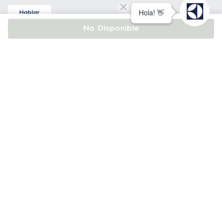
mostró un resultado de un 18,66% más suave 
Hablar
en la textura interna y un 39,26% más suave 
Asistencia técnica
No Disponible
en la textura externa de la torta.
Nuestro equipo podrá ayudarlo con todo lo relacionado a
³Resultados obtenidos en pruebas internas 
nuestros productos.
al preparar 300 g de verduras a 180ºc 
0800 222 3589
De lunes a viernes de 8:30 a 19:30 hs
durante 20 minutos mostraron que el modelo 
y sábados de 9:00 a 13:00 hs
EAF45 presenta un ahorró energetico de 
infoelectrolux@edelman.com
48,8% en comparación con modelos 
anteriores de línea en las mismas 
Atención al Cliente
condiciones.
0810 122 0238
4Basado en pruebas internas de Electrolux 
comparando la Air Fryer con fritura 
support@electroluxar.zendesk.com
convencional en aceite de girasol.
5Basado en el consumo de 24 paquetes de 
BOTÓN DE ARREPENTIMIENTO
500g de papas fritas anuales. Se necesita 1L 