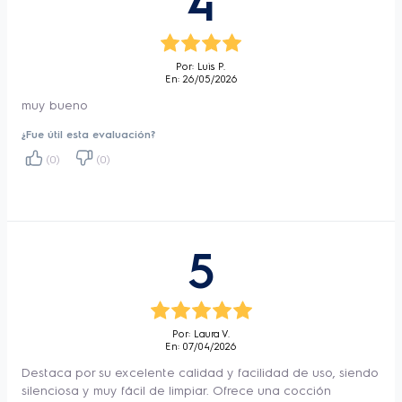
4
capacidad total de 5,6 litros y un cesto 
con capacidad de 4 litros. 
El cesto
 es 
extraíble
 y posee una 
doble capa 
Por: Luis P.
En: 26/05/2026
antiadherente,
 lo que facilita la limpieza y 
muy bueno
la extracción de los alimentos. Su 
tecnología 
¿Fue útil esta evaluación?
Air Cooking 360°
 funciona con la circulación 
(0)
(0)
de aire caliente en 360°, cocinando los 
alimentos uniformemente, dejándolos
crujientes por fuera y suaves por dentro.
5
----
Ahorra hasta un 48%¹ de energía: Más 
ahorro para vos y más sustentabilidad para 
el planeta.
Por: Laura V.
En: 07/04/2026
Hornea de manera uniforme con resultados 
Destaca por su excelente calidad y facilidad de uso, siendo
hasta un 17%² más consistentes: Conseguí 
silenciosa y muy fácil de limpiar. Ofrece una cocción