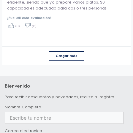
eficiente, siendo que ya preparé varios platos. Su
recetas aún más suaves tanto por dentro 
capacidad es adecuado para dos o tres personas .
como por fuera.
¿Fue útil esta evaluación?
Papas fritas hasta un 10%³ más crujientes: 
(0)
(0)
Papas más crujientes y deliciosas.
Hasta un 90% menos de grasa y un 50% 
menos de calorías4: Prepará recetas sanas 
Cargar más
y deliciosas.
Panel digital intuitivo con 5 recetas sugeridas 
y 4 funciones: voltear, AirFry, asar y 
recalentar
Bienvenido
5 recetas: Papas fritas congeladas, 
Para recibir descuentos y novedades, realiza tu registro.
verduras, pollo, carne y pescado
Nombre Completo
Función de volteo: Aviso acústico y luminoso 
que indica cuándo es el momento de voltear 
los alimentos.
Correo electronico