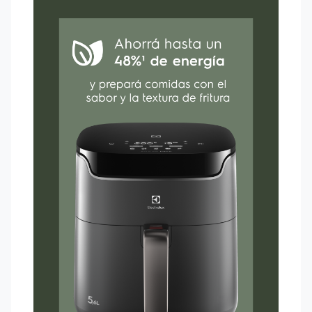
modelos de línea
²Resultados obtenidos en pruebas internas al comparar el
modelo EAF45 en la preparación de una torta sencilla, donde
se mostró un resultado de un 18,66% más suave en la textura
interna y un 39,26% más suave en la textura externa de la
torta.
³Resultados obtenidos en pruebas internas al preparar 300 g
de verduras a 180ºc durante 20 minutos mostraron que el
modelo EAF45 presenta un ahorró energetico de 48,8% en
comparación con modelos anteriores de línea en las mismas
condiciones.
4Basado en pruebas internas de Electrolux comparando la Air
Fryer con fritura convencional en aceite de girasol.
5Basado en el consumo de 24 paquetes de 500g de papas
fritas anuales. Se necesita 1L de aceite para freír un paquete
de 500g de manera convencional, mientras que con la Air
Fryer solo se usan 25ml.