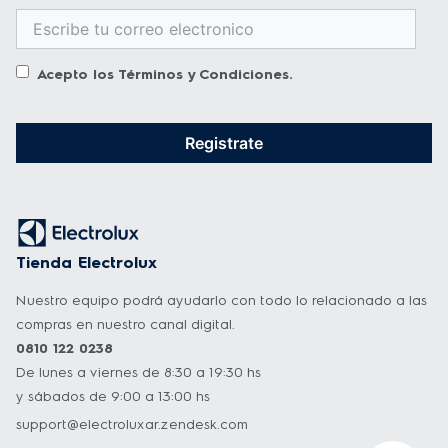
Función AirFry, Ideal para hornear o freír sin 
utilizar aceite
Acepto los
Términos y Condiciones
.
Función Asar: Prepará empanadas, panes y 
otras recetas increíbles de forma rápida y 
sencilla.
Registrate
----
¹Según resultado de pruebas internas 
realizadas por Electrolux al evaluar la 
Tienda Electrolux
precisión del crujiente al preparar 300g de 
Nuestro equipo podrá ayudarlo con todo lo relacionado a las
papas fritas congeladas, comparando a 
compras en nuestro canal digital.
otros modelos de línea
0810 122 0238
De lunes a viernes de 8:30 a 19:30 hs
²Resultados obtenidos en pruebas internas al 
y sábados de 9:00 a 13:00 hs
comparar el modelo EAF45 en la 
support@electroluxar.zendesk.com
preparación de una torta sencilla, donde se 