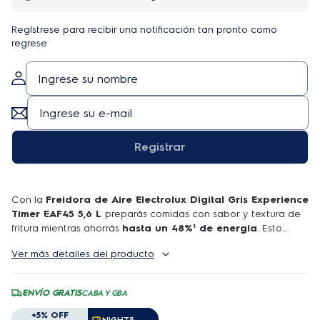
Regístrese para recibir una notificación tan pronto como
regrese
Registrar
Con la
Freidora de Aire Electrolux Digital Gris Experience
Timer EAF45 5,6 L
preparás comidas con sabor y textura de
fritura mientras ahorrás
hasta un 48%¹ de energía
. Esto
garantiza un mayor ahorro para tu bolsillo y
sostenibilidad
Ver más detalles del producto
para el planeta.
Tus recetas de pasteles serán un éxito, logrando resultados
hasta un 17%² más uniformes,
suaves por dentro y por
ENVÍO GRATIS
CABA Y GBA
fuera, con la textura ideal. Y hablando de textura, con la
Freidora de Aire Electrolux Digital Gris Experience Timer
+5% OFF
Copiar cupón