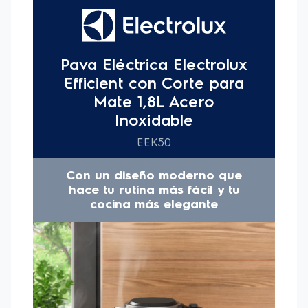
seleccionada.
El indicador transparente del nivel de agua facilita la
visualización de la cantidad de líquido, asegurando una
preparación precisa, y la tapa pop-up se abre y cierra
cómodamente con su botón. La base 360º permite colocar la
pava en cualquier dirección, y su diseño independiente
facilita el traslado a cualquier lugar de tu hogar.
El mango ergonómico ofrece más comodidad y firmeza al
manipular la pava, y el enrollacable integrado asegura un
almacenamiento ordenado. Con un cable eléctrico de 75 cm,
tenes mayor autonomía para calentar bebidas o comidas
donde lo necesites.
Dejá tu rutina más práctica, experimentá la combinación
perfecta de tecnología y estilo con la Pava Electrolux 2L
EEK50, y transformá tu cocina en un espacio moderno y
funcional.