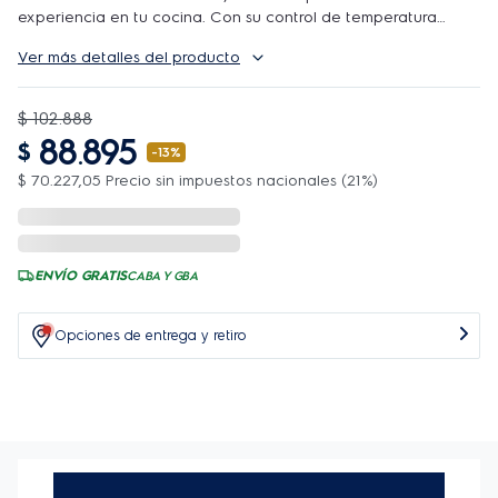
experiencia en tu cocina. Con su control de temperatura
ajustable, podes seleccionar con precisión desde 40°C hasta
Ver más detalles del producto
100°C, asegurando resultados perfectos para cada
preparación.
El panel digital moderno no solo aporta estilo a tu cocina, sino
$
102
.
888
que también simplifica tu día a día con funciones de un solo
88
895
$
toque. Las opciones predefinidas para té, café y mamadera
.
-
13%
ofrecen comodidad y precisión al instante.
$
70
.
227
,
05
Precio sin impuestos nacionales (21%)
Equipado con el regulador de temperatura STRIX PRO, de
origen europeo, esta pava garantiza mayor resistencia y
precisión en su uso. Además, el filtro antisarro extraíble y
lavable previene el paso de impurezas, asegurando que el
ENVÍO GRATIS
CABA Y GBA
agua siempre esté limpia.
La función Mantener Caliente te permite disfrutar tus bebidas
a temperatura perfecta por hasta 40 minutos, añadiendo
Opciones de entrega y retiro
practicidad a tu rutina diaria. Con una capacidad de 2L, es
ideal para preparar bebidas y comidas de manera rápida y
eficiente.
El acabado en acero inoxidable combina durabilidad y
sofisticación, mientras que el apagado automático
proporciona seguridad y ahorro de energía,
desconectándose al hervir o al alcanzar la temperatura