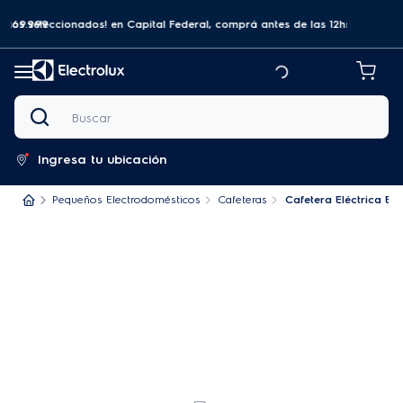
a $69.999
tos seleccionados! en Capital Federal, comprá antes de las 12hs y recibilo
SUSCRIB
Buscar
Ingresa tu ubicación
Pequeños Electrodomésticos
Cafeteras
Cafetera Eléctrica Ele