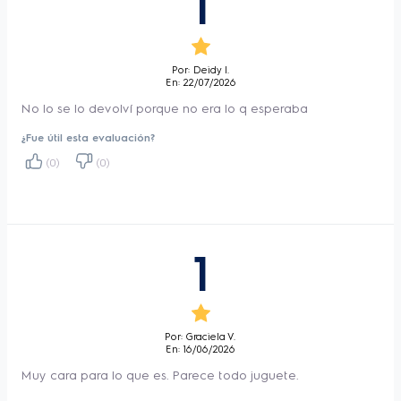
1
más tiempo, incluso después de que esté listo.
Por: Deidy l.
¹Considerando la preparación del café de 
En: 22/07/2026
forma convencional, dos veces al día, 
No lo se lo devolví porque no era lo q esperaba
durante un año.
¿Fue útil esta evaluación?
(0)
(0)
1
Por: Graciela V.
En: 16/06/2026
Muy cara para lo que es. Parece todo juguete.