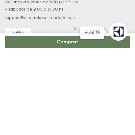
De lunes a viernes de 8:30 a 19:30 hs
y sábados de 9:00 a 13:00 hs
support@electroluxar.zendesk.com
Hablar
Asistencia técnica
Comprar
Nuestro equipo podrá ayudarlo con todo lo relacionado a
nuestros productos.
0800 222 3589
De lunes a viernes de 8:30 a 19:30 hs
y sábados de 9:00 a 13:00 hs
infoelectrolux@edelman.com
Atención al Cliente
0810 122 0238
support@electroluxar.zendesk.com