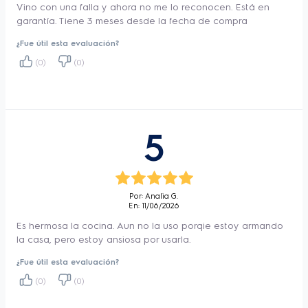
Vino con una falla y ahora no me lo reconocen. Está en
Tapa de Vidrio Templado
Si
garantía. Tiene 3 meses desde la fecha de compra
Válvula de seguridad
Si
¿Fue útil esta evaluación?
Estante autodeslizante
No
(0)
(0)
Tipo de reja
Enlozada
Horno
Simple
Triple llama
Si
5
Tapa autobalanceada
Si
Botón abre fácil
Si
Eficiencia Energética
A
Por: Analia G.
En: 11/06/2026
N° de Certificado
DC-E-F8-012.2 (C1)
Es hermosa la cocina. Aun no la uso porqie estoy armando
Certificadora
IRAM
la casa, pero estoy ansiosa por usarla.
Garantía y Servicios
¿Fue útil esta evaluación?
(0)
(0)
Garantía
12 Meses