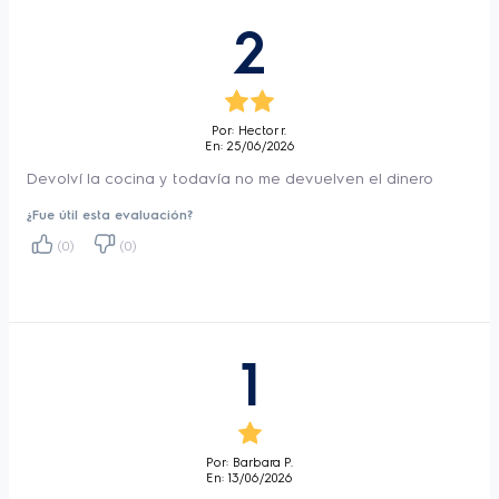
2
Luz Interior
Si
Tipo
Multigas
Cantidad de
5
Quemadores
Por: Hector r.
En: 25/06/2026
Quemadores sellados
Si
Devolví la cocina y todavía no me devuelven el dinero
Limpieza Horno
Easyclean
¿Fue útil esta evaluación?
Capacidad neta del
84,9
(0)
(0)
horno (lts)
Horno Visor con Doble
Si
Vidrio
Encendido Electronico
Si
1
Timer
Si
Termostato
No
Parrilla
No
Por: Barbara P.
En: 13/06/2026
Grill Eléctrico
Si