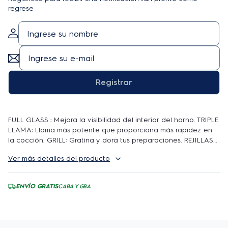
regrese
Registrar
FULL GLASS : Mejora la visibilidad del interior del horno. TRIPLE
LLAMA: Llama más potente que proporciona más rapidez en
la cocción. GRILL: Gratina y dora tus preparaciones. REJILLAS
INDIVIDUALES: Limpiar es más fácil y rápido. QUEMADORES
Ver más detalles del producto
SELLADOS: No permite la entrada de residuos. TRABA/ABRE
FÁCIL DOBLE VIDRIO: Facilita la limpieza de la puerta del
horno.
ENVÍO GRATIS
CABA Y GBA