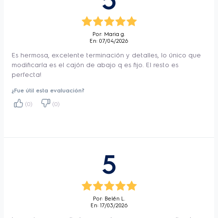
5
Tipo
Multigas
Cantidad de
4
Quemadores
Por: Maria g.
En: 07/04/2026
Quemadores sellados
Si
Es hermosa, excelente terminación y detalles, lo único que
Limpieza Horno
Easyclean
modificaría es el cajón de abajo q es fijo. El resto es
perfecta!
Capacidad neta del
59,3
horno (lts)
¿Fue útil esta evaluación?
Horno Visor con Doble
(0)
(0)
Si
Vidrio
Encendido Electronico
Si
Timer
Si
5
Termostato
No
Parrilla
No
Grill Eléctrico
Si
Por: Belén L.
Tapa de Vidrio Templado
Si
En: 17/03/2026