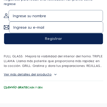
regrese
Registrar
FULL GLASS : Mejora la visibilidad del interior del horno. TRIPLE
LLAMA: Llama más potente que proporciona más rapidez en
la cocción. GRILL: Gratina y dora tus preparaciones. REJILLAS
INDIVIDUALES: Limpiar es más fácil y rápido. QUEMADORES
Ver más detalles del producto
SELLADOS: No permite la entrada de residuos. TRABA/ABRE
FÁCIL DOBLE VIDRIO: Facilita la limpieza de la puerta del
horno
ENVÍO GRATIS
CABA Y GBA