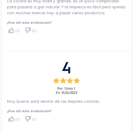
La cocina es muy linda y grande, es un poco complicado
Válvula de seguridad
Si
para pasarla a gas natural. Y la limpieza es fácil pero queda
Estante autodeslizante
No
con muchas marcas hay q pasar varios productos.
Tipo de reja
Enlozada
¿Fue útil esta evaluación?
Horno
Simple
(0)
(0)
Triple llama
Si
Tapa autobalanceada
Si
Botón abre fácil
Si
4
Eficiencia Energética
A
Tipo de conexión
Multigas
Tipo de puerta del horno
Con visor
Por: Silvio f.
En: 10/12/2025
Tipo de montaje
De pie
Muy bueno está dentro de las mejores cocinas .
Es industrial
No
¿Fue útil esta evaluación?
N° de Certificado
DC-E-F8-012.2 (C1)
(0)
(0)
Certificadora
IRAM