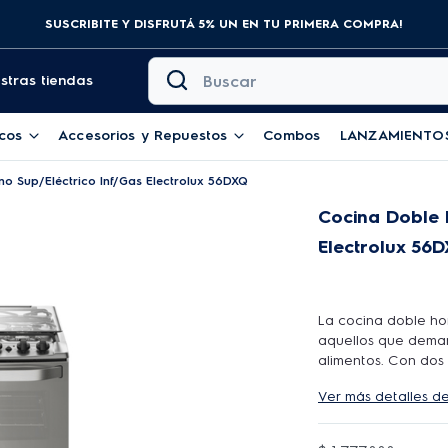
SUSCRIBITE Y DISFRUTÁ 5% UN EN TU PRIMERA COMPRA!
Buscar
stras tiendas
cos
Accesorios y Repuestos
Combos
LANZAMIENTO
o Sup/Eléctrico Inf/Gas Electrolux 56DXQ
Cocina Doble 
Electrolux 56
La cocina doble ho
aquellos que deman
alimentos. Con dos 
comidas se pueden 
Ver más detalles d
cocina 56DXQ tiene
visibilidad del int
recetas. También es 