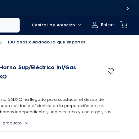
Entrar
Central de Atención
S
100 años cuidando lo que importa!
Horno Sup/Eléctrico Inf/Gas
DXQ
rno 56DXQ ha llegado para satisfacer el deseo de
dan calidad y eficiencia en la preparación de sus
hornos independientes, uno eléctrico y uno a gas, sus
preparar simultáneamente y con excelente calidad. La
el producto
 una puerta full glass, que proporciona una mejor
erior del horno, para acompañar la preparación de las
un producto muy fácil de limpiar, gracias a su vidrio