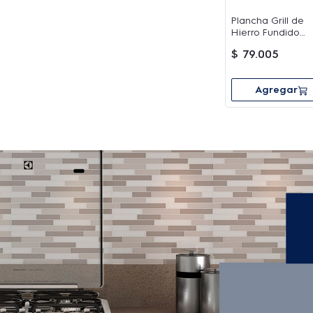
Plancha Grill de
Hierro Fundido
Electrolux
$
79
.
005
Agregar
as
Ficha Técnica
Manuales y guías