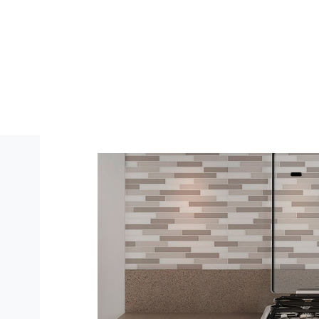
Cocina Doble Horno Sup/Eléctrico Inf/G
Electrolux 56DXQ
Descripción del Producto