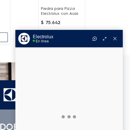
Piedra para Pizza
Electrolux con Asas
$
75
.
642
Agregar
1
536
095
COMPRAR
$
$
1
.
777
.
888
.
.
-
13%
$
1
.
213
.
515
,
05
Precio sin impuestos nacionales (21%)
Opiniones de clientes