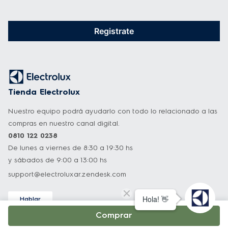
manual de usuario.

Registrate
Rápido 15’: Asumí el control de tu tiempo. El 
ciclo rápido proporciona un lavado 
adecuado para la ropa del día a día.

Tienda Electrolux
*sistema europeo
Nuestro equipo podrá ayudarlo con todo lo relacionado a las
compras en nuestro canal digital.
0810 122 0238
De lunes a viernes de 8:30 a 19:30 hs
y sábados de 9:00 a 13:00 hs
support@electroluxar.zendesk.com
Hablar
Asistencia técnica
Comprar