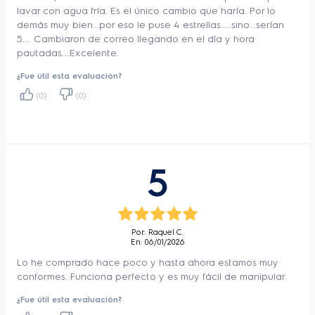
•	Tecnología Vapour Care: Planchar tu 
lavar con agua fría. Es el único cambio que haría. Por lo
demás muy bien...por eso le puse 4 estrellas.....sino...serían
ropa nunca fue tan fácil. El programa con 
5.... Cambiaron de correo llegando en el día y hora
vapor, reduce hasta 30%* las arrugas y 
pautadas....Excelente.
elimina el 99,9%** de gérmenes y alérgenos. 

¿Fue útil esta evaluación?
*Con la función de vapor activada y secado 
(0)
(0)
en tender. Con la función de vapor activada 
y secado en tender. 

**Con la tecnología Vapour Care activada, 
5
en un ciclo de lavado a 40° C.

Por: Raquel C.
Programa Especial Seda y Lana: Lave tu 
En: 06/01/2026
Lo he comprado hace poco y hasta ahora estamos muy
ropa favorita con el programa especial seda 
conformes. Funciona perfecto y es muy fácil de manipular.
y lana y preservá la textura y la forma de 
¿Fue útil esta evaluación?
las prendas***. 
