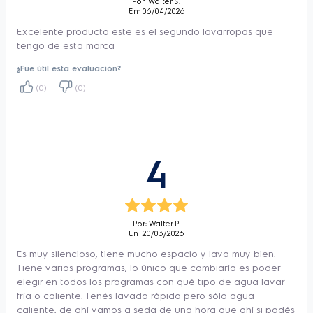
Por: Walter S.
En: 06/04/2026
*Con la función de vapor activada y secado 
Excelente producto este es el segundo lavarropas que
tengo de esta marca
en tender. Con la función de vapor activada 
¿Fue útil esta evaluación?
y secado en tender. 

(0)
(0)
**Con la tecnología Vapour Care activada, 
en un ciclo de lavado a 40° C.

***Certificado por "The Woolmark Company".

****10 años de garantía sobre el motor 
4
desde la fecha de compra o recepción del 
producto. Garantía sujeta al cumplimiento de 
las condiciones de uso del producto y 
Por: Walter P.
En: 20/03/2026
demás limitaciones establecidas en el 
Es muy silencioso, tiene mucho espacio y lava muy bien.
manual de usuario.

Tiene varios programas, lo único que cambiaría es poder
elegir en todos los programas con qué tipo de agua lavar
fría o caliente. Tenés lavado rápido pero sólo agua
caliente, de ahí vamos a seda de una hora que ahí si podés