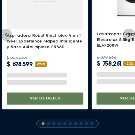
Lavarropas Carga
Aspiradora Robot Electrolux 4 en 1
Electrolux 8,5kg B
Wi-Fi Experience Mapeo Inteligente
ELAF208W
y Base Autolimpieza ERB80
$
979
.
666
$
966
.
666
$
758
.
261
$
678
.
599
-
22%
-
29%
VER DETALLES
VER DE