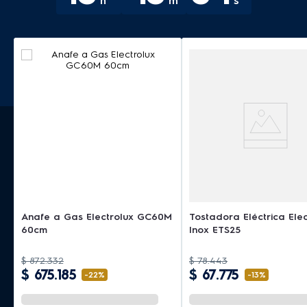
h
m
s
Anafe a Gas Electrolux GC60M
Tostadora Eléctrica Elec
60cm
Inox ETS25
$
872
.
332
$
78
.
443
$
675
.
185
$
67
.
775
-
22%
-
13%