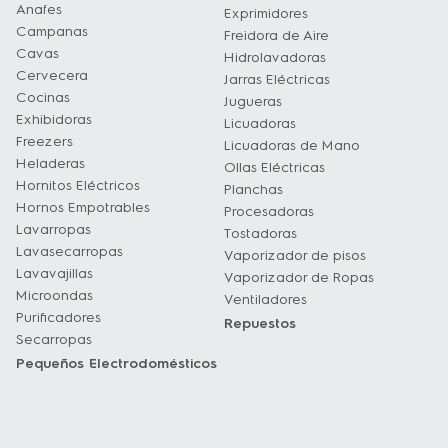
Anafes
Exprimidores
Campanas
Freidora de Aire
Cavas
Hidrolavadoras
Cervecera
Jarras Eléctricas
Cocinas
Jugueras
Exhibidoras
Licuadoras
Freezers
Licuadoras de Mano
Heladeras
Ollas Eléctricas
Hornitos Eléctricos
Planchas
Hornos Empotrables
Procesadoras
Lavarropas
Tostadoras
Lavasecarropas
Vaporizador de pisos
Lavavajillas
Vaporizador de Ropas
Microondas
Ventiladores
Purificadores
Repuestos
Secarropas
Pequeños Electrodomésticos