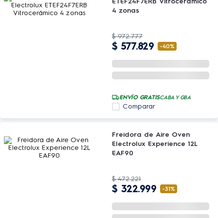
ETEF24F7ERB Vitrocerámico
4 zonas
$
972
.
777
$
577
.
829
-
40%
ENVÍO GRATIS
CABA Y GBA
Comparar
Freidora de Aire Oven
Electrolux Experience 12L
EAF90
$
472
.
221
$
322
.
999
-
31%