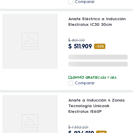
Comparar
Anafe Eléctrico a Inducción
Electrolux IC30 30cm
$
801
.
110
$
511
.
909
-
36%
ENVÍO GRATIS
CABA Y GBA
Comparar
Anafe a Inducción 4 Zonas
Tecnología Unicook
Electrolux IE60P
$
1
.
352
.
221