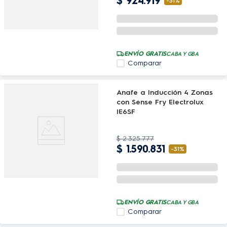
$
924
.
919
-
31%
ENVÍO GRATIS
CABA Y GBA
Comparar
Anafe a Inducción 4 Zonas
con Sense Fry Electrolux
IE6SF
$
2
.
325
.
777
$
1
.
590
.
831
-
31%
ENVÍO GRATIS
CABA Y GBA
Comparar