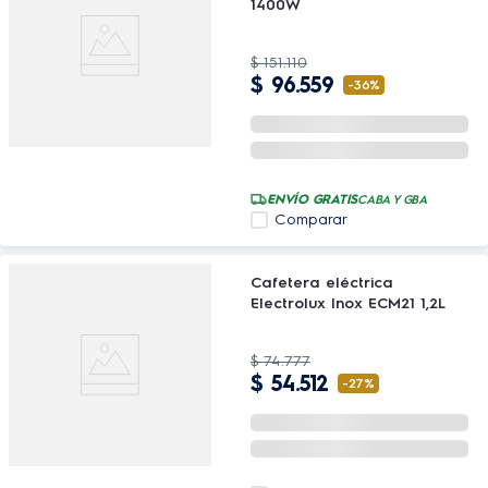
1400W
$
151
.
110
$
96
.
559
-
36%
ENVÍO GRATIS
CABA Y GBA
Comparar
Cafetera eléctrica
Electrolux Inox ECM21 1,2L
$
74
.
777
$
54
.
512
-
27%