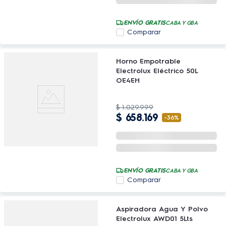
ENVÍO GRATIS
CABA Y GBA
Comparar
Horno Empotrable
Electrolux Eléctrico 50L
OE4EH
$
1
.
029
.
999
$
658
.
169
-
36%
ENVÍO GRATIS
CABA Y GBA
Comparar
Aspiradora Agua Y Polvo
Electrolux AWD01 5Lts