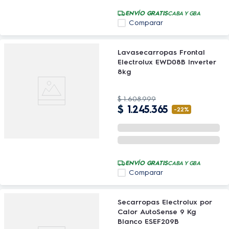
ENVÍO GRATIS
CABA Y GBA
Comparar
Lavasecarropas Frontal
Electrolux EWD08B Inverter
8kg
$
1
.
608
.
999
$
1
.
245
.
365
-
22%
ENVÍO GRATIS
CABA Y GBA
Comparar
Secarropas Electrolux por
Calor AutoSense 9 Kg
Blanco ESEF209B