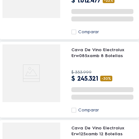
$
1
.
012
.
477
-
22%
Comparar
Cava De Vino Electrolux
Erw085xamb 8 Botellas
$
353
.
999
$
245
.
321
-
30%
Comparar
Cava De Vino Electrolux
Erw125xamb 12 Botellas