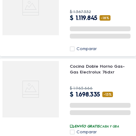
$
1
.
367
.
332
$
1
.
119
.
845
-
18%
Comparar
Cocina Doble Horno Gas-
Gas Electrolux 76dxr
$
1
.
965
.
666
$
1
.
698
.
335
-
13%
ENVÍO GRATIS
CABA Y GBA
Comparar