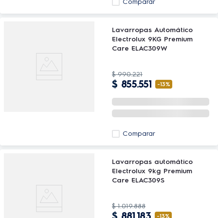
Comparar
Lavarropas Automático
Electrolux 9KG Premium
Care ELAC309W
$
990
.
221
$
855
.
551
-
13%
Comparar
Lavarropas automático
Electrolux 9kg Premium
Care ELAC309S
$
1
.
019
.
888
$
881
.
183
-
13%