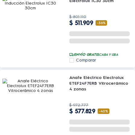
Electrolux IC30 30cm
$
801
.
110
$
511
.
909
-
36%
ENVÍO GRATIS
CABA Y GBA
Comparar
Anafe Eléctrico Electrolux
ETEF24F7ERB Vitrocerámico
4 zonas
$
972
.
777
$
577
.
829
-
40%