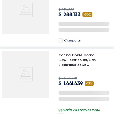
$
415
.
777
$
288
.
133
-
30%
Comparar
Cocina Doble Horno
Sup/Eléctrico Inf/Gas
Electrolux 56DBQ
$
1
.
668
.
332
$
1
.
441
.
439
-
13%
ENVÍO GRATIS
CABA Y GBA