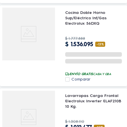
Cocina Doble Horno
Sup/Eléctrico Inf/Gas
Electrolux 56DXQ
$
1
.
777
.
888
$
1
.
536
.
095
-
13%
ENVÍO GRATIS
CABA Y GBA
Comparar
Lavarropas Carga Frontal
Electrolux Inverter ELAF210B
10 Kg.
$
1
.
308
.
110